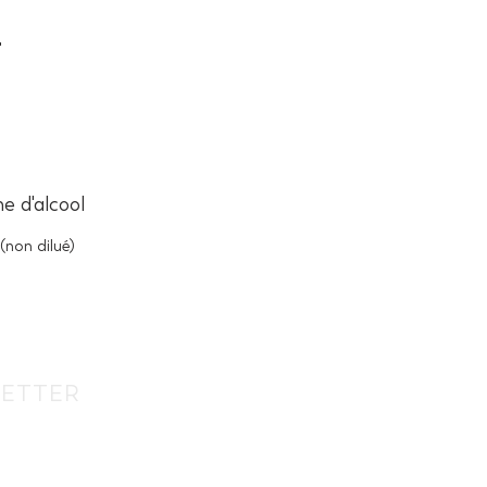
'
e d'alcool
 (non dilué)
ETTER
Beitreten