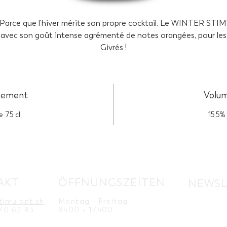
Parce que l'hiver mérite son propre cocktail. Le WINTER STIM
avec son goût intense agrémenté de notes orangées, pour les
Givrés !
nement
Volum
e 75 cl
15,5%
AKT
ÖFFNUNGSZEITEN
NEWSL
timulant.ch
Montag - Freitag
70 62 83
8h00 - 17h00