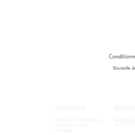
Condition
Bouteille d
ADRESSE
KONT
Rte de la Maladaz 2
info@les
1112 Echichens
+41 79 2
Schweiz