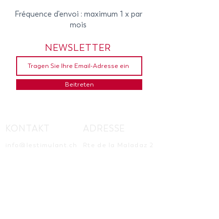
Fréquence d'envoi : maximum 1 x par
mois
NEWSLETTER
Beitreten
KONTAKT
ADRESSE
info@lestimulant.ch
Rte de la Maladaz 2
+41 79 270 62 83
1112 Echichens
Schweiz
NEWSLETTER
Beitreten